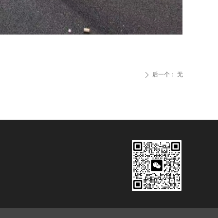
后一个：
无
ꄲ