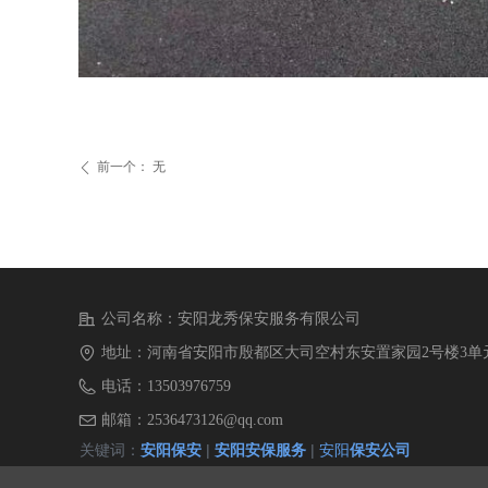
前一个：
无
ꄴ
公司名称：
安阳龙秀保安服务有限公司
地址：
河南省安阳市殷都区大司空村东安置家园2号楼3单元
电话：
13503976759
邮箱：
2536473126@qq.com
关键词：
安阳保安
|
安阳安保服务
|
安阳
保安公司